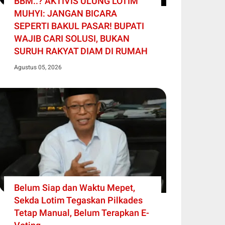
BBM..? AKTIVIS ULUNG LOTIM
MUHYI: JANGAN BICARA
SEPERTI BAKUL PASAR! BUPATI
WAJIB CARI SOLUSI, BUKAN
SURUH RAKYAT DIAM DI RUMAH
Agustus 05, 2026
Belum Siap dan Waktu Mepet,
Sekda Lotim Tegaskan Pilkades
Tetap Manual, Belum Terapkan E-