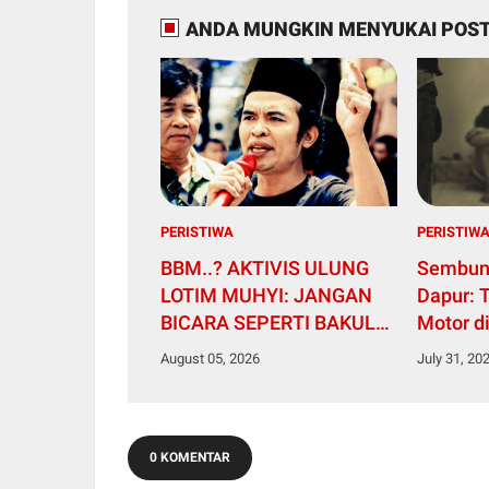
ANDA MUNGKIN MENYUKAI POST
PERISTIWA
PERISTIW
BBM..? AKTIVIS ULUNG
Sembun
LOTIM MUHYI: JANGAN
Dapur: 
BICARA SEPERTI BAKUL
Motor di
PASAR! BUPATI WAJIB
Nikah
August 05, 2026
July 31, 20
CARI SOLUSI, BUKAN
SURUH RAKYAT DIAM DI
RUMAH
0 KOMENTAR