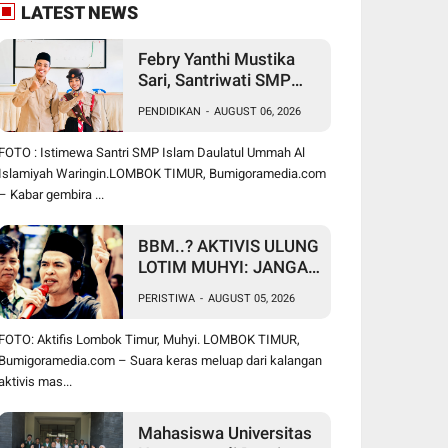
LATEST NEWS
Febry Yanthi Mustika
Sari, Santriwati SMP
Islam Daulatul Ummah
PENDIDIKAN
-
AUGUST 06, 2026
Waringin, Ukir Prestasi
Lolos Jambore
FOTO : Istimewa Santri SMP Islam Daulatul Ummah Al
Nasional di Cibubur
Islamiyah Waringin.LOMBOK TIMUR, Bumigoramedia.com
– Kabar gembira ...
BBM..? AKTIVIS ULUNG
LOTIM MUHYI: JANGAN
BICARA SEPERTI
PERISTIWA
-
AUGUST 05, 2026
BAKUL PASAR! BUPATI
WAJIB CARI SOLUSI,
FOTO: Aktifis Lombok Timur, Muhyi. LOMBOK TIMUR,
BUKAN SURUH RAKYAT
Bumigoramedia.com – Suara keras meluap dari kalangan
DIAM DI RUMAH
aktivis mas...
Mahasiswa Universitas