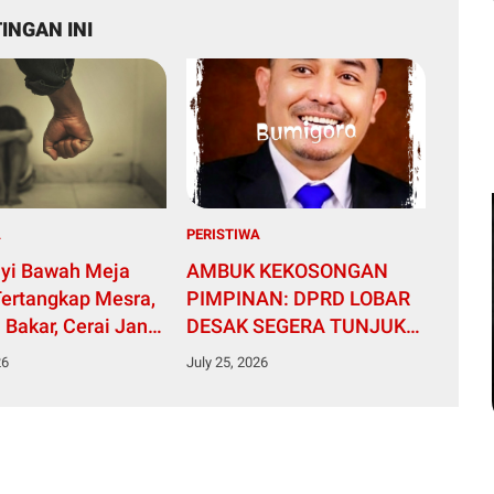
INGAN INI
A
PERISTIWA
yi Bawah Meja
AMBUK KEKOSONGAN
Tertangkap Mesra,
PIMPINAN: DPRD LOBAR
 Bakar, Cerai Janji
DESAK SEGERA TUNJUK
PLT DAN BERSIHKAN
26
July 25, 2026
TATA KELOLA PT AMGM
DEMI LAYANI RAKYAT