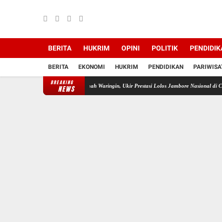
BERITA
HUKRIM
OPINI
POLITIK
PENDIDIK
BERITA
EKONOMI
HUKRIM
PENDIDIKAN
PARIWISA
BREAKING
 SMP Islam Daulatul Ummah Waringin, Ukir Prestasi Lolos Jambore Nasional di Cibubur
B
NEWS