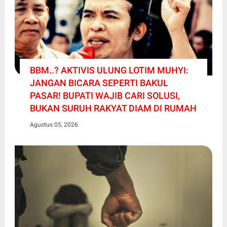
BBM..? AKTIVIS ULUNG LOTIM MUHYI:
JANGAN BICARA SEPERTI BAKUL
PASAR! BUPATI WAJIB CARI SOLUSI,
BUKAN SURUH RAKYAT DIAM DI RUMAH
Agustus 05, 2026