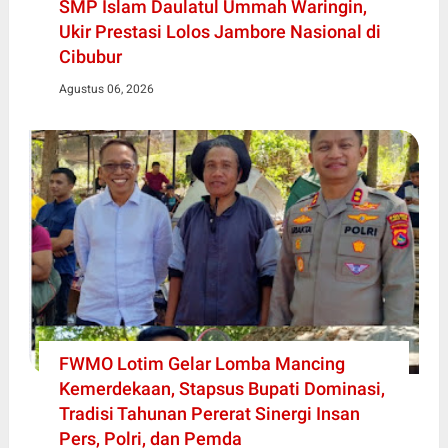
SMP Islam Daulatul Ummah Waringin,
Ukir Prestasi Lolos Jambore Nasional di
Cibubur
Agustus 06, 2026
FWMO Lotim Gelar Lomba Mancing
Kemerdekaan, Stapsus Bupati Dominasi,
Tradisi Tahunan Pererat Sinergi Insan
Pers, Polri, dan Pemda