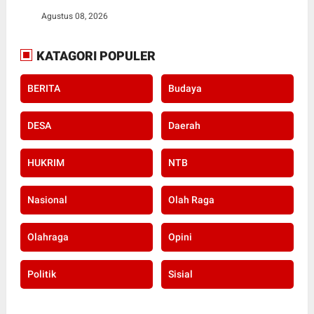
Agustus 08, 2026
KATAGORI POPULER
BERITA
Budaya
DESA
Daerah
HUKRIM
NTB
Nasional
Olah Raga
Olahraga
Opini
Politik
Sisial