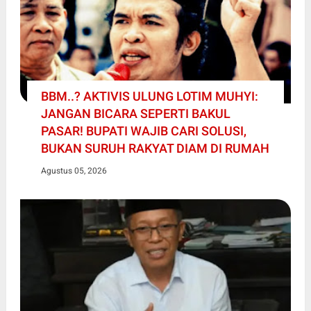
BBM..? AKTIVIS ULUNG LOTIM MUHYI:
JANGAN BICARA SEPERTI BAKUL
PASAR! BUPATI WAJIB CARI SOLUSI,
BUKAN SURUH RAKYAT DIAM DI RUMAH
Agustus 05, 2026