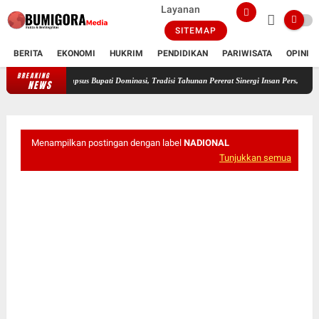
Layanan
SITEMAP
BERITA
EKONOMI
HUKRIM
PENDIDIKAN
PARIWISATA
OPINI
BREAKING
FWMO Lotim Gelar Lomba Mancing Kemerdekaan, Stapsus Bupati Domina
NEWS
Menampilkan postingan dengan label
NADIONAL
Tunjukkan semua