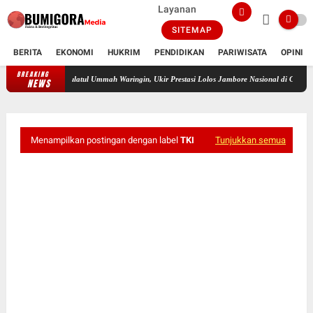
Layanan
SITEMAP
BERITA
EKONOMI
HUKRIM
PENDIDIKAN
PARIWISATA
OPINI
BREAKING
ti SMP Islam Daulatul Ummah Waringin, Ukir Prestasi Lolos Jambore Nasional di Cibubur
NEWS
Menampilkan postingan dengan label
TKI
Tunjukkan semua