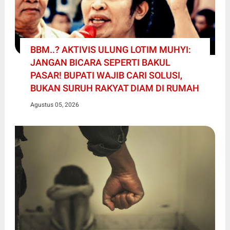
BBM..? AKTIVIS ULUNG LOTIM MUHYI:
JANGAN BICARA SEPERTI BAKUL
PASAR! BUPATI WAJIB CARI SOLUSI,
BUKAN SURUH RAKYAT DIAM DI RUMAH
Agustus 05, 2026