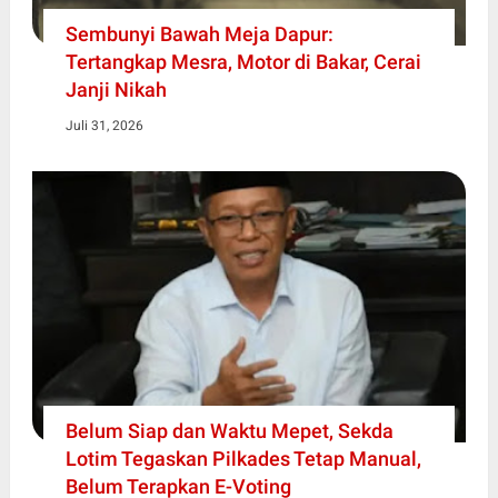
Sembunyi Bawah Meja Dapur:
Tertangkap Mesra, Motor di Bakar, Cerai
Janji Nikah
Juli 31, 2026
Belum Siap dan Waktu Mepet, Sekda
Lotim Tegaskan Pilkades Tetap Manual,
Belum Terapkan E-Voting