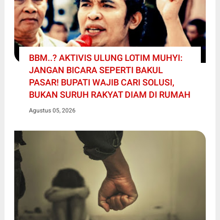
BBM..? AKTIVIS ULUNG LOTIM MUHYI:
JANGAN BICARA SEPERTI BAKUL
PASAR! BUPATI WAJIB CARI SOLUSI,
BUKAN SURUH RAKYAT DIAM DI RUMAH
Agustus 05, 2026