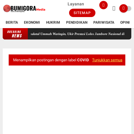
Layanan
SITEMAP
BERITA
EKONOMI
HUKRIM
PENDIDIKAN
PARIWISATA
OPINI
BREAKING
ati SMP Islam Daulatul Ummah Waringin, Ukir Prestasi Lolos Jambore Nasional di Cibubur
NEWS
Menampilkan postingan dengan label
COVID
Tunjukkan semua