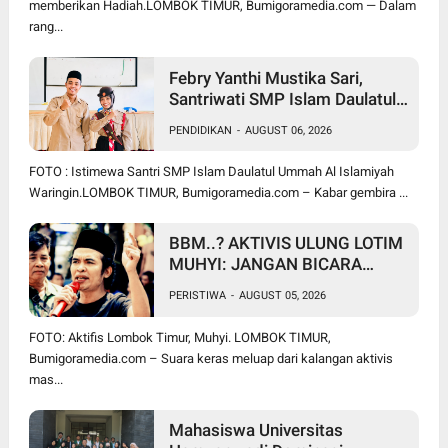
memberikan Hadiah.LOMBOK TIMUR, Bumigoramedia.com — Dalam
rang...
Febry Yanthi Mustika Sari,
Santriwati SMP Islam Daulatul
Ummah Waringin, Ukir Prestasi
PENDIDIKAN
-
AUGUST 06, 2026
Lolos Jambore Nasional di
Cibubur
FOTO : Istimewa Santri SMP Islam Daulatul Ummah Al Islamiyah
Waringin.LOMBOK TIMUR, Bumigoramedia.com – Kabar gembira ...
BBM..? AKTIVIS ULUNG LOTIM
MUHYI: JANGAN BICARA
SEPERTI BAKUL PASAR!
PERISTIWA
-
AUGUST 05, 2026
BUPATI WAJIB CARI SOLUSI,
BUKAN SURUH RAKYAT DIAM
FOTO: Aktifis Lombok Timur, Muhyi. LOMBOK TIMUR,
DI RUMAH
Bumigoramedia.com – Suara keras meluap dari kalangan aktivis
mas...
Mahasiswa Universitas