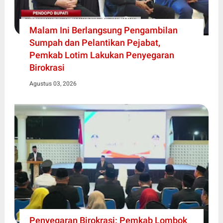
Malam Ini Berlangsung Pengambilan
Sumpah dan Pelantikan Pejabat,
Pemkab Lotim Lakukan Penyegaran
Birokrasi
Agustus 03, 2026
Penyegaran Birokrasi: Pemkab Lombok