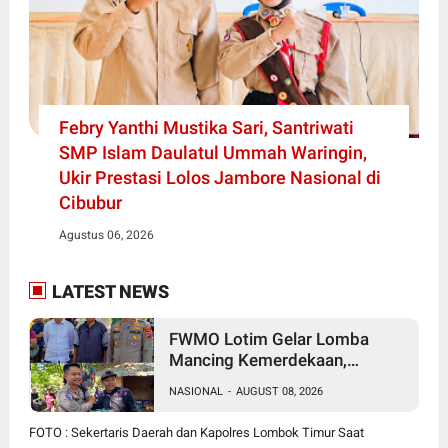
Febry Yanthi Mustika Sari, Santriwati
SMP Islam Daulatul Ummah Waringin,
Ukir Prestasi Lolos Jambore Nasional di
Cibubur
Agustus 06, 2026
LATEST NEWS
FWMO Lotim Gelar Lomba
Mancing Kemerdekaan,
Stapsus Bupati Dominasi,
NASIONAL
-
AUGUST 08, 2026
Tradisi Tahunan Pererat Sinergi
Insan Pers, Polri, dan Pemda
FOTO : Sekertaris Daerah dan Kapolres Lombok Timur Saat