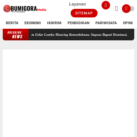
Layanan
SITEMAP
BERITA
EKONOMI
HUKRIM
PENDIDIKAN
PARIWISATA
OPINI
BREAKING
WMO Lotim Gelar Lomba Mancing Kemerdekaan, Stapsus Bupati Dominasi, Tradisi Tahunan Per
NEWS