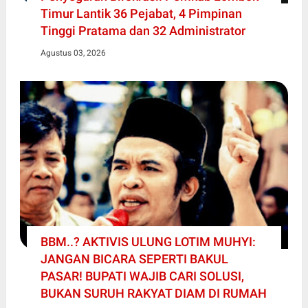
Timur Lantik 36 Pejabat, 4 Pimpinan
Tinggi Pratama dan 32 Administrator
Agustus 03, 2026
BBM..? AKTIVIS ULUNG LOTIM MUHYI:
JANGAN BICARA SEPERTI BAKUL
PASAR! BUPATI WAJIB CARI SOLUSI,
BUKAN SURUH RAKYAT DIAM DI RUMAH