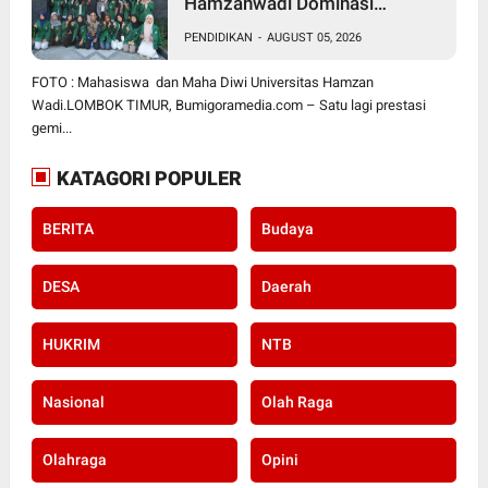
Hamzanwadi Dominasi
PEKSIMIDA NTB 2026, Siap
PENDIDIKAN
-
AUGUST 05, 2026
Harumkan NTB di Tingkat
Nasional
FOTO : Mahasiswa dan Maha Diwi Universitas Hamzan
Wadi.LOMBOK TIMUR, Bumigoramedia.com – Satu lagi prestasi
gemi...
KATAGORI POPULER
BERITA
Budaya
DESA
Daerah
HUKRIM
NTB
Nasional
Olah Raga
Olahraga
Opini