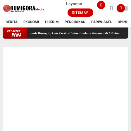
Layanan
SITEMAP
BERITA
EKONOMI
HUKRIM
PENDIDIKAN
PARIWISATA
OPINI
BREAKING
Febry Yanthi Mustika Sari, Santriwati SMP Islam Daulatul Ummah Waringin, Uki
NEWS