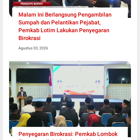
Malam Ini Berlangsung Pengambilan
Sumpah dan Pelantikan Pejabat,
Pemkab Lotim Lakukan Penyegaran
Birokrasi
Agustus 03, 2026
Penyegaran Birokrasi: Pemkab Lombok