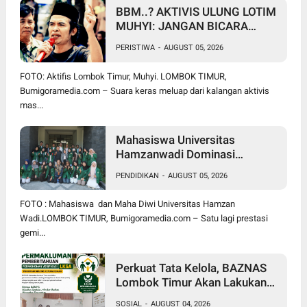
BBM..? AKTIVIS ULUNG LOTIM
MUHYI: JANGAN BICARA
SEPERTI BAKUL PASAR!
PERISTIWA
-
AUGUST 05, 2026
BUPATI WAJIB CARI SOLUSI,
BUKAN SURUH RAKYAT DIAM
FOTO: Aktifis Lombok Timur, Muhyi. LOMBOK TIMUR,
DI RUMAH
Bumigoramedia.com – Suara keras meluap dari kalangan aktivis
mas...
Mahasiswa Universitas
Hamzanwadi Dominasi
PEKSIMIDA NTB 2026, Siap
PENDIDIKAN
-
AUGUST 05, 2026
Harumkan NTB di Tingkat
Nasional
FOTO : Mahasiswa dan Maha Diwi Universitas Hamzan
Wadi.LOMBOK TIMUR, Bumigoramedia.com – Satu lagi prestasi
gemi...
Perkuat Tata Kelola, BAZNAS
Lombok Timur Akan Lakukan
Verifikasi dan Validasi Seluruh
SOSIAL
-
AUGUST 04, 2026