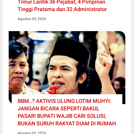
Timur Lantik 36 Pejabat, 4 Pimpinan
Tinggi Pratama dan 32 Administrator
Agustus 03, 2026
BBM..? AKTIVIS ULUNG LOTIM MUHYI:
JANGAN BICARA SEPERTI BAKUL
PASAR! BUPATI WAJIB CARI SOLUSI,
BUKAN SURUH RAKYAT DIAM DI RUMAH
Agustus 05, 2026