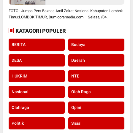
Lembaga Kesejahteraan Sosial
Anak
FOTO : Jumpa Pers Baznas Amil Zakat Nasional Kabupaten Lombok
Timur.LOMBOK TIMUR, Bumigoramedia.com – Selasa, (04...
KATAGORI POPULER
BERITA
Budaya
DESA
Daerah
HUKRIM
NTB
Nasional
Olah Raga
Olahraga
Opini
Politik
Sisial