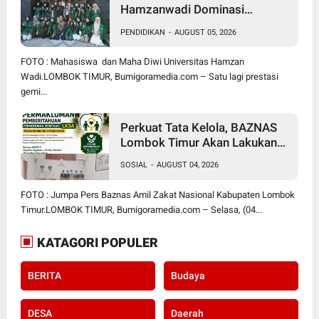
Hamzanwadi Dominasi
PEKSIMIDA NTB 2026, Siap
PENDIDIKAN
-
AUGUST 05, 2026
Harumkan NTB di Tingkat
Nasional
FOTO : Mahasiswa dan Maha Diwi Universitas Hamzan
Wadi.LOMBOK TIMUR, Bumigoramedia.com – Satu lagi prestasi
gemi...
Perkuat Tata Kelola, BAZNAS
Lombok Timur Akan Lakukan
Verifikasi dan Validasi Seluruh
SOSIAL
-
AUGUST 04, 2026
Lembaga Kesejahteraan Sosial
Anak
FOTO : Jumpa Pers Baznas Amil Zakat Nasional Kabupaten Lombok
Timur.LOMBOK TIMUR, Bumigoramedia.com – Selasa, (04...
KATAGORI POPULER
BERITA
Budaya
DESA
Daerah