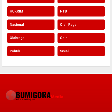
HUKRIM
NTB
Nasional
Olah Raga
Olahraga
Opini
Politik
Sisial