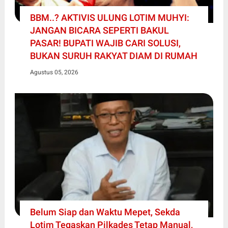
BBM..? AKTIVIS ULUNG LOTIM MUHYI:
JANGAN BICARA SEPERTI BAKUL
PASAR! BUPATI WAJIB CARI SOLUSI,
BUKAN SURUH RAKYAT DIAM DI RUMAH
Agustus 05, 2026
Belum Siap dan Waktu Mepet, Sekda
Lotim Tegaskan Pilkades Tetap Manual,