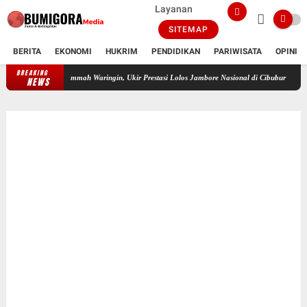
Layanan
SITEMAP
BERITA
EKONOMI
HUKRIM
PENDIDIKAN
PARIWISATA
OPINI
BREAKING
Febry Yanthi Mustika Sari, Santriwati SMP Islam Daulatul Ummah Waringin, 
NEWS