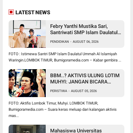
LATEST NEWS
Febry Yanthi Mustika Sari,
Santriwati SMP Islam Daulatul
Ummah Waringin, Ukir Prestasi
PENDIDIKAN
-
AUGUST 06, 2026
Lolos Jambore Nasional di
Cibubur
FOTO : Istimewa Santri SMP Islam Daulatul Ummah Al Islamiyah
Waringin.LOMBOK TIMUR, Bumigoramedia.com – Kabar gembira ...
BBM..? AKTIVIS ULUNG LOTIM
MUHYI: JANGAN BICARA
SEPERTI BAKUL PASAR!
PERISTIWA
-
AUGUST 05, 2026
BUPATI WAJIB CARI SOLUSI,
BUKAN SURUH RAKYAT DIAM
FOTO: Aktifis Lombok Timur, Muhyi. LOMBOK TIMUR,
DI RUMAH
Bumigoramedia.com – Suara keras meluap dari kalangan aktivis
mas...
Mahasiswa Universitas