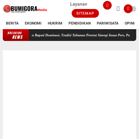
Layanan
SITEMAP
BERITA
EKONOMI
HUKRIM
PENDIDIKAN
PARIWISATA
OPINI
BREAKING
FWMO Lotim Gelar Lomba Mancing Kemerdekaan, Stapsus Bupati Dominasi, 
NEWS