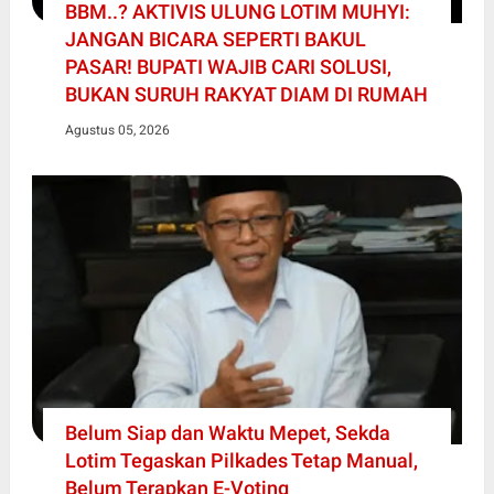
BBM..? AKTIVIS ULUNG LOTIM MUHYI:
JANGAN BICARA SEPERTI BAKUL
PASAR! BUPATI WAJIB CARI SOLUSI,
BUKAN SURUH RAKYAT DIAM DI RUMAH
Agustus 05, 2026
Belum Siap dan Waktu Mepet, Sekda
Lotim Tegaskan Pilkades Tetap Manual,
Belum Terapkan E-Voting