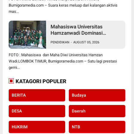
DI RUMAH
Bumigoramedia.com – Suara keras meluap dari kalangan aktivis
mas...
Mahasiswa Universitas
Hamzanwadi Dominasi
PEKSIMIDA NTB 2026, Siap
PENDIDIKAN
-
AUGUST 05, 2026
Harumkan NTB di Tingkat
Nasional
FOTO : Mahasiswa dan Maha Diwi Universitas Hamzan
Wadi.LOMBOK TIMUR, Bumigoramedia.com – Satu lagi prestasi
gemi...
KATAGORI POPULER
BERITA
Budaya
DESA
Daerah
HUKRIM
NTB