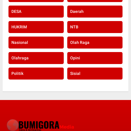
DESA
Daerah
HUKRIM
NTB
Nasional
Olah Raga
Olahraga
Opini
Politik
Sisial