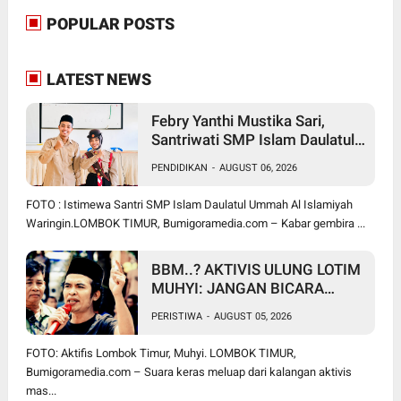
POPULAR POSTS
LATEST NEWS
Febry Yanthi Mustika Sari,
Santriwati SMP Islam Daulatul
Ummah Waringin, Ukir Prestasi
PENDIDIKAN
-
AUGUST 06, 2026
Lolos Jambore Nasional di
Cibubur
FOTO : Istimewa Santri SMP Islam Daulatul Ummah Al Islamiyah
Waringin.LOMBOK TIMUR, Bumigoramedia.com – Kabar gembira ...
BBM..? AKTIVIS ULUNG LOTIM
MUHYI: JANGAN BICARA
SEPERTI BAKUL PASAR!
PERISTIWA
-
AUGUST 05, 2026
BUPATI WAJIB CARI SOLUSI,
BUKAN SURUH RAKYAT DIAM
FOTO: Aktifis Lombok Timur, Muhyi. LOMBOK TIMUR,
DI RUMAH
Bumigoramedia.com – Suara keras meluap dari kalangan aktivis
mas...