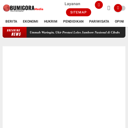
Layanan
SITEMAP
BERITA
EKONOMI
HUKRIM
PENDIDIKAN
PARIWISATA
OPINI
BREAKING
Febry Yanthi Mustika Sari, Santriwati SMP Islam Daulatul Ummah Warin
NEWS