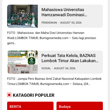
Mahasiswa Universitas
Hamzanwadi Dominasi
PEKSIMIDA NTB 2026, Siap
PENDIDIKAN
-
AUGUST 05, 2026
Harumkan NTB di Tingkat
Nasional
FOTO : Mahasiswa dan Maha Diwi Universitas Hamzan
Wadi.LOMBOK TIMUR, Bumigoramedia.com – Satu lagi prestasi
gemi...
Perkuat Tata Kelola, BAZNAS
Lombok Timur Akan Lakukan
Verifikasi dan Validasi Seluruh
SOSIAL
-
AUGUST 04, 2026
Lembaga Kesejahteraan Sosial
Anak
FOTO : Jumpa Pers Baznas Amil Zakat Nasional Kabupaten Lombok
Timur.LOMBOK TIMUR, Bumigoramedia.com – Selasa, (04...
KATAGORI POPULER
BERITA
Budaya