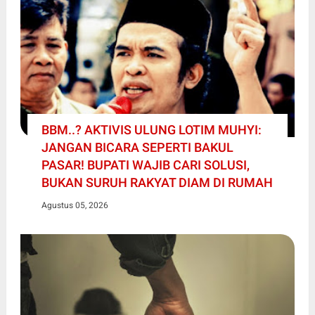
BBM..? AKTIVIS ULUNG LOTIM MUHYI:
JANGAN BICARA SEPERTI BAKUL
PASAR! BUPATI WAJIB CARI SOLUSI,
BUKAN SURUH RAKYAT DIAM DI RUMAH
Agustus 05, 2026