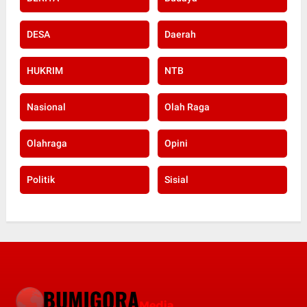
DESA
Daerah
HUKRIM
NTB
Nasional
Olah Raga
Olahraga
Opini
Politik
Sisial