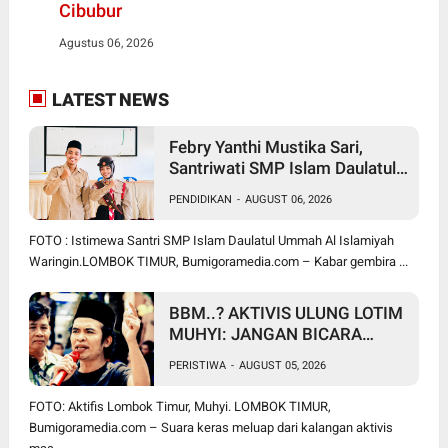
Cibubur
Agustus 06, 2026
LATEST NEWS
Febry Yanthi Mustika Sari,
Santriwati SMP Islam Daulatul
Ummah Waringin, Ukir Prestasi
PENDIDIKAN
-
AUGUST 06, 2026
Lolos Jambore Nasional di
Cibubur
FOTO : Istimewa Santri SMP Islam Daulatul Ummah Al Islamiyah
Waringin.LOMBOK TIMUR, Bumigoramedia.com – Kabar gembira ...
BBM..? AKTIVIS ULUNG LOTIM
MUHYI: JANGAN BICARA
SEPERTI BAKUL PASAR!
PERISTIWA
-
AUGUST 05, 2026
BUPATI WAJIB CARI SOLUSI,
BUKAN SURUH RAKYAT DIAM
FOTO: Aktifis Lombok Timur, Muhyi. LOMBOK TIMUR,
DI RUMAH
Bumigoramedia.com – Suara keras meluap dari kalangan aktivis