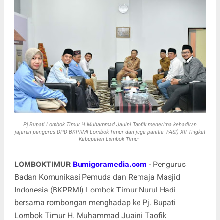
Pj Bupati Lombok Timur H.Muhammad Jauini Taofik menerima kehadiran
jajaran pengurus DPD BKPRMI Lombok Timur dan juga panitia
FASI) XII Tingkat
Kabupaten Lombok Timur
LOMBOKTIMUR
Bumigoramedia.com
- Pengurus
Badan Komunikasi Pemuda dan Remaja Masjid
Indonesia (BKPRMI) Lombok Timur Nurul Hadi
bersama rombongan menghadap ke Pj. Bupati
Lombok Timur H. Muhammad Juaini Taofik