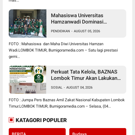
mas...
Mahasiswa Universitas
Hamzanwadi Dominasi
PEKSIMIDA NTB 2026, Siap
PENDIDIKAN
-
AUGUST 05, 2026
Harumkan NTB di Tingkat
Nasional
FOTO : Mahasiswa dan Maha Diwi Universitas Hamzan
Wadi.LOMBOK TIMUR, Bumigoramedia.com – Satu lagi prestasi
gemi...
Perkuat Tata Kelola, BAZNAS
Lombok Timur Akan Lakukan
Verifikasi dan Validasi Seluruh
SOSIAL
-
AUGUST 04, 2026
Lembaga Kesejahteraan Sosial
Anak
FOTO : Jumpa Pers Baznas Amil Zakat Nasional Kabupaten Lombok
Timur.LOMBOK TIMUR, Bumigoramedia.com – Selasa, (04...
KATAGORI POPULER
BERITA
Budaya