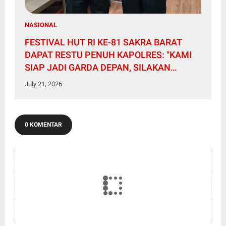
NASIONAL
FESTIVAL HUT RI KE-81 SAKRA BARAT
DAPAT RESTU PENUH KAPOLRES: "KAMI
SIAP JADI GARDA DEPAN, SILAKAN
KEMBANGKAN KREATIVITAS RAKYAT!"
July 21, 2026
0 KOMENTAR