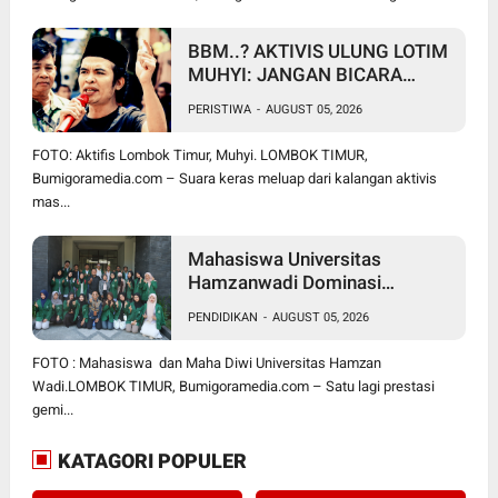
BBM..? AKTIVIS ULUNG LOTIM
MUHYI: JANGAN BICARA
SEPERTI BAKUL PASAR!
PERISTIWA
-
AUGUST 05, 2026
BUPATI WAJIB CARI SOLUSI,
BUKAN SURUH RAKYAT DIAM
FOTO: Aktifis Lombok Timur, Muhyi. LOMBOK TIMUR,
DI RUMAH
Bumigoramedia.com – Suara keras meluap dari kalangan aktivis
mas...
Mahasiswa Universitas
Hamzanwadi Dominasi
PEKSIMIDA NTB 2026, Siap
PENDIDIKAN
-
AUGUST 05, 2026
Harumkan NTB di Tingkat
Nasional
FOTO : Mahasiswa dan Maha Diwi Universitas Hamzan
Wadi.LOMBOK TIMUR, Bumigoramedia.com – Satu lagi prestasi
gemi...
KATAGORI POPULER