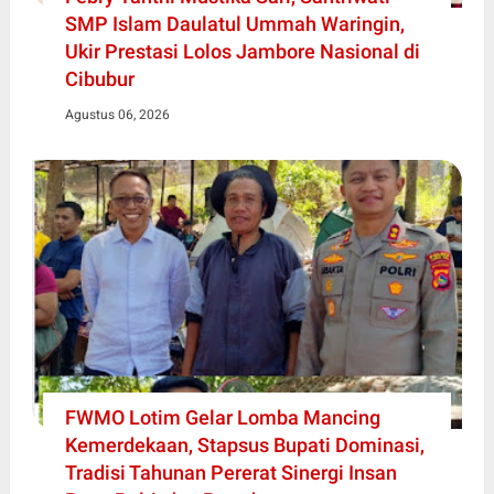
SMP Islam Daulatul Ummah Waringin,
Ukir Prestasi Lolos Jambore Nasional di
Cibubur
Agustus 06, 2026
FWMO Lotim Gelar Lomba Mancing
Kemerdekaan, Stapsus Bupati Dominasi,
Tradisi Tahunan Pererat Sinergi Insan