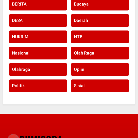
BERITA
Budaya
DESA
Daerah
HUKRIM
NTB
Nasional
Olah Raga
Olahraga
Opini
Politik
Sisial