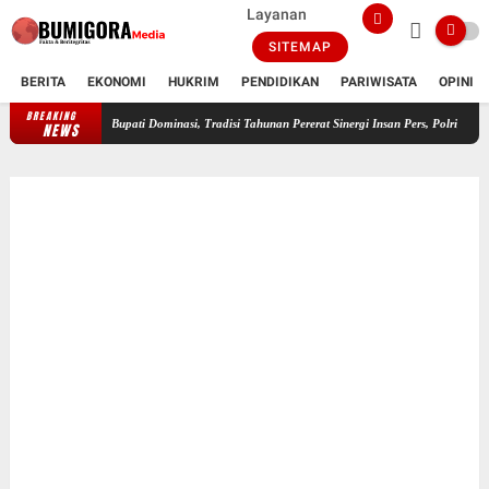
Layanan
SITEMAP
BERITA
EKONOMI
HUKRIM
PENDIDIKAN
PARIWISATA
OPINI
BREAKING
FWMO Lotim Gelar Lomba Mancing Kemerdekaan, Stapsus Bupati Dominasi, Trad
NEWS