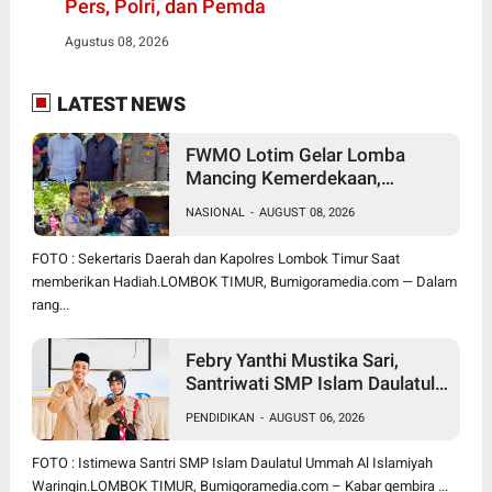
Pers, Polri, dan Pemda
Agustus 08, 2026
LATEST NEWS
FWMO Lotim Gelar Lomba
Mancing Kemerdekaan,
Stapsus Bupati Dominasi,
NASIONAL
-
AUGUST 08, 2026
Tradisi Tahunan Pererat Sinergi
Insan Pers, Polri, dan Pemda
FOTO : Sekertaris Daerah dan Kapolres Lombok Timur Saat
memberikan Hadiah.LOMBOK TIMUR, Bumigoramedia.com — Dalam
rang...
Febry Yanthi Mustika Sari,
Santriwati SMP Islam Daulatul
Ummah Waringin, Ukir Prestasi
PENDIDIKAN
-
AUGUST 06, 2026
Lolos Jambore Nasional di
Cibubur
FOTO : Istimewa Santri SMP Islam Daulatul Ummah Al Islamiyah
Waringin.LOMBOK TIMUR, Bumigoramedia.com – Kabar gembira ...