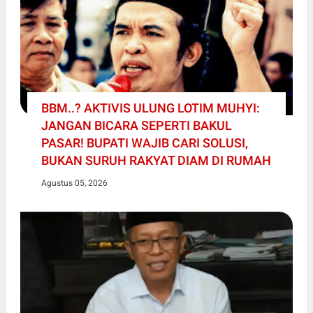
BBM..? AKTIVIS ULUNG LOTIM MUHYI:
JANGAN BICARA SEPERTI BAKUL
PASAR! BUPATI WAJIB CARI SOLUSI,
BUKAN SURUH RAKYAT DIAM DI RUMAH
Agustus 05, 2026