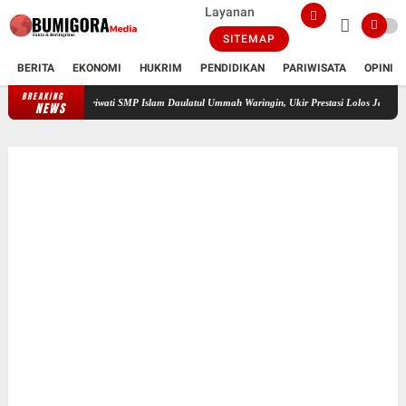
Layanan
SITEMAP
BERITA
EKONOMI
HUKRIM
PENDIDIKAN
PARIWISATA
OPINI
BREAKING
ka Sari, Santriwati SMP Islam Daulatul Ummah Waringin, Ukir Prestasi Lolos Jambore Nasiona
NEWS