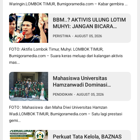
Waringin.LOMBOK TIMUR, Bumigoramedia.com – Kabar gembira ...
BBM..? AKTIVIS ULUNG LOTIM
MUHYI: JANGAN BICARA
SEPERTI BAKUL PASAR!
PERISTIWA
-
AUGUST 05, 2026
BUPATI WAJIB CARI SOLUSI,
BUKAN SURUH RAKYAT DIAM
FOTO: Aktifis Lombok Timur, Muhyi. LOMBOK TIMUR,
DI RUMAH
Bumigoramedia.com – Suara keras meluap dari kalangan aktivis
mas...
Mahasiswa Universitas
Hamzanwadi Dominasi
PEKSIMIDA NTB 2026, Siap
PENDIDIKAN
-
AUGUST 05, 2026
Harumkan NTB di Tingkat
Nasional
FOTO : Mahasiswa dan Maha Diwi Universitas Hamzan
Wadi.LOMBOK TIMUR, Bumigoramedia.com – Satu lagi prestasi
gemi...
Perkuat Tata Kelola, BAZNAS