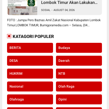
Lombok Timur Akan Lakukan
Verifikasi dan Validasi Seluruh
SOSIAL
-
AUGUST 04, 2026
Lembaga Kesejahteraan Sosial
Anak
FOTO : Jumpa Pers Baznas Amil Zakat Nasional Kabupaten Lombok
Timur.LOMBOK TIMUR, Bumigoramedia.com – Selasa, (04...
KATAGORI POPULER
BERITA
Budaya
DESA
Daerah
HUKRIM
NTB
Nasional
Olah Raga
Olahraga
Opini