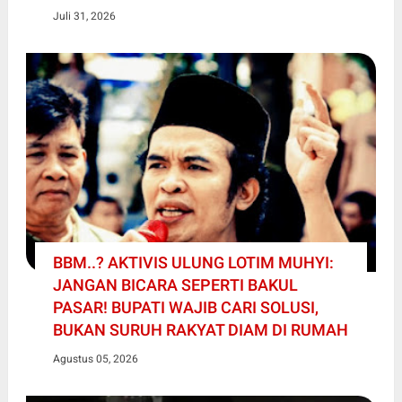
Juli 31, 2026
BBM..? AKTIVIS ULUNG LOTIM MUHYI:
JANGAN BICARA SEPERTI BAKUL
PASAR! BUPATI WAJIB CARI SOLUSI,
BUKAN SURUH RAKYAT DIAM DI RUMAH
Agustus 05, 2026