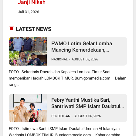
Janji Nikah
Juli 31, 2026
LATEST NEWS
FWMO Lotim Gelar Lomba
Mancing Kemerdekaan,
Stapsus Bupati Dominasi,
NASIONAL
-
AUGUST 08, 2026
Tradisi Tahunan Pererat Sinergi
Insan Pers, Polri, dan Pemda
FOTO : Sekertaris Daerah dan Kapolres Lombok Timur Saat
memberikan Hadiah.LOMBOK TIMUR, Bumigoramedia.com — Dalam
rang...
Febry Yanthi Mustika Sari,
Santriwati SMP Islam Daulatul
Ummah Waringin, Ukir Prestasi
PENDIDIKAN
-
AUGUST 06, 2026
Lolos Jambore Nasional di
Cibubur
FOTO : Istimewa Santri SMP Islam Daulatul Ummah Al Islamiyah
Waringin.LOMBOK TIMUR, Bumigoramedia.com – Kabar gembira ...