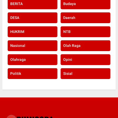
BERITA
Budaya
DESA
Daerah
HUKRIM
NTB
Nasional
Olah Raga
Olahraga
Opini
Politik
Sisial