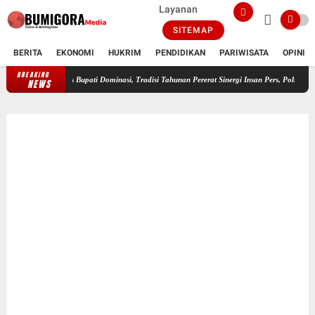
Layanan
SITEMAP
BERITA
EKONOMI
HUKRIM
PENDIDIKAN
PARIWISATA
OPINI
BREAKING
FWMO Lotim Gelar Lomba Mancing Kemerdekaan, Stapsus Bupati Dominasi, T
NEWS