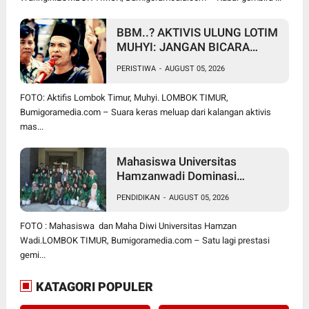
BBM..? AKTIVIS ULUNG LOTIM
MUHYI: JANGAN BICARA
SEPERTI BAKUL PASAR!
PERISTIWA
-
AUGUST 05, 2026
BUPATI WAJIB CARI SOLUSI,
BUKAN SURUH RAKYAT DIAM
FOTO: Aktifis Lombok Timur, Muhyi. LOMBOK TIMUR,
DI RUMAH
Bumigoramedia.com – Suara keras meluap dari kalangan aktivis
mas...
Mahasiswa Universitas
Hamzanwadi Dominasi
PEKSIMIDA NTB 2026, Siap
PENDIDIKAN
-
AUGUST 05, 2026
Harumkan NTB di Tingkat
Nasional
FOTO : Mahasiswa dan Maha Diwi Universitas Hamzan
Wadi.LOMBOK TIMUR, Bumigoramedia.com – Satu lagi prestasi
gemi...
KATAGORI POPULER