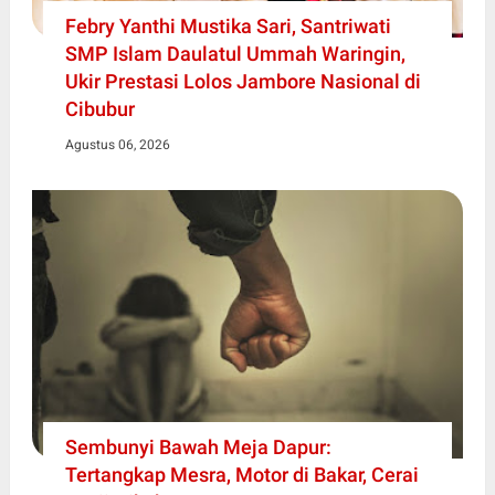
Febry Yanthi Mustika Sari, Santriwati
SMP Islam Daulatul Ummah Waringin,
Ukir Prestasi Lolos Jambore Nasional di
Cibubur
Agustus 06, 2026
Sembunyi Bawah Meja Dapur:
Tertangkap Mesra, Motor di Bakar, Cerai