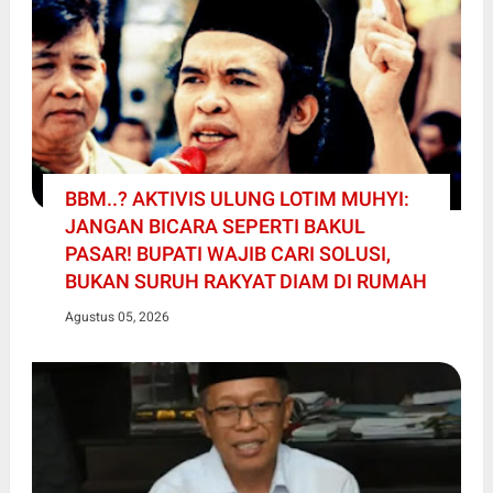
BBM..? AKTIVIS ULUNG LOTIM MUHYI:
JANGAN BICARA SEPERTI BAKUL
PASAR! BUPATI WAJIB CARI SOLUSI,
BUKAN SURUH RAKYAT DIAM DI RUMAH
Agustus 05, 2026