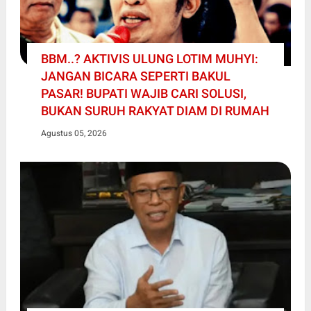
BBM..? AKTIVIS ULUNG LOTIM MUHYI:
JANGAN BICARA SEPERTI BAKUL
PASAR! BUPATI WAJIB CARI SOLUSI,
BUKAN SURUH RAKYAT DIAM DI RUMAH
Agustus 05, 2026