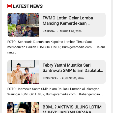
LATEST NEWS
FWMO Lotim Gelar Lomba
Mancing Kemerdekaan,
Stapsus Bupati Dominasi,
NASIONAL
-
AUGUST 08, 2026
Tradisi Tahunan Pererat Sinergi
Insan Pers, Polri, dan Pemda
FOTO : Sekertaris Daerah dan Kapolres Lombok Timur Saat
memberikan Hadiah.LOMBOK TIMUR, Bumigoramedia.com — Dalam
rang...
Febry Yanthi Mustika Sari,
Santriwati SMP Islam Daulatul
Ummah Waringin, Ukir Prestasi
PENDIDIKAN
-
AUGUST 06, 2026
Lolos Jambore Nasional di
Cibubur
FOTO : Istimewa Santri SMP Islam Daulatul Ummah Al Islamiyah
Waringin.LOMBOK TIMUR, Bumigoramedia.com – Kabar gembira ...
BBM..? AKTIVIS ULUNG LOTIM
MUHYI: JANGAN BICARA