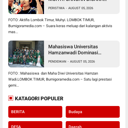
SEPERTI BAKUL PASAR!
PERISTIWA
-
AUGUST 05, 2026
BUPATI WAJIB CARI SOLUSI,
BUKAN SURUH RAKYAT DIAM
FOTO: Aktifis Lombok Timur, Muhyi. LOMBOK TIMUR,
DI RUMAH
Bumigoramedia.com – Suara keras meluap dari kalangan aktivis
mas...
Mahasiswa Universitas
Hamzanwadi Dominasi
PEKSIMIDA NTB 2026, Siap
PENDIDIKAN
-
AUGUST 05, 2026
Harumkan NTB di Tingkat
Nasional
FOTO : Mahasiswa dan Maha Diwi Universitas Hamzan
Wadi.LOMBOK TIMUR, Bumigoramedia.com – Satu lagi prestasi
gemi...
KATAGORI POPULER
BERITA
Budaya
DESA
Daerah