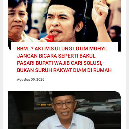
BBM..? AKTIVIS ULUNG LOTIM MUHYI:
JANGAN BICARA SEPERTI BAKUL
PASAR! BUPATI WAJIB CARI SOLUSI,
BUKAN SURUH RAKYAT DIAM DI RUMAH
Agustus 05, 2026