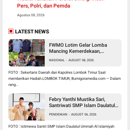
Pers, Polri, dan Pemda
Agustus 08, 2026
LATEST NEWS
FWMO Lotim Gelar Lomba
Mancing Kemerdekaan,
Stapsus Bupati Dominasi,
NASIONAL
-
AUGUST 08, 2026
Tradisi Tahunan Pererat Sinergi
Insan Pers, Polri, dan Pemda
FOTO : Sekertaris Daerah dan Kapolres Lombok Timur Saat
memberikan Hadiah.LOMBOK TIMUR, Bumigoramedia.com — Dalam
rang...
Febry Yanthi Mustika Sari,
Santriwati SMP Islam Daulatul
Ummah Waringin, Ukir Prestasi
PENDIDIKAN
-
AUGUST 06, 2026
Lolos Jambore Nasional di
Cibubur
FOTO : Istimewa Santri SMP Islam Daulatul Ummah Al Islamiyah