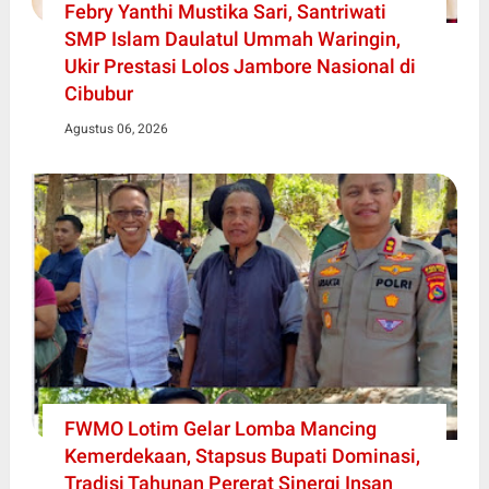
Febry Yanthi Mustika Sari, Santriwati
SMP Islam Daulatul Ummah Waringin,
Ukir Prestasi Lolos Jambore Nasional di
Cibubur
Agustus 06, 2026
FWMO Lotim Gelar Lomba Mancing
Kemerdekaan, Stapsus Bupati Dominasi,
Tradisi Tahunan Pererat Sinergi Insan