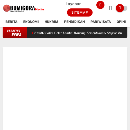
Layanan
SITEMAP
BERITA
EKONOMI
HUKRIM
PENDIDIKAN
PARIWISATA
OPINI
BREAKING
FWMO Lotim Gelar Lomba Mancing Kemerdekaan, Stapsus Bupati Dominasi, Tradis
NEWS