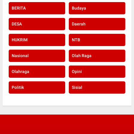
BERITA
Budaya
DESA
Daerah
HUKRIM
NTB
Nasional
Olah Raga
Olahraga
Opini
Politik
Sisial