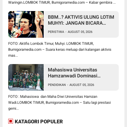
Waringin.LOMBOK TIMUR, Bumigoramedia.com – Kabar gembira ...
BBM..? AKTIVIS ULUNG LOTIM
MUHYI: JANGAN BICARA
SEPERTI BAKUL PASAR!
PERISTIWA
-
AUGUST 05, 2026
BUPATI WAJIB CARI SOLUSI,
BUKAN SURUH RAKYAT DIAM
FOTO: Aktifis Lombok Timur, Muhyi. LOMBOK TIMUR,
DI RUMAH
Bumigoramedia.com – Suara keras meluap dari kalangan aktivis
mas...
Mahasiswa Universitas
Hamzanwadi Dominasi
PEKSIMIDA NTB 2026, Siap
PENDIDIKAN
-
AUGUST 05, 2026
Harumkan NTB di Tingkat
Nasional
FOTO : Mahasiswa dan Maha Diwi Universitas Hamzan
Wadi.LOMBOK TIMUR, Bumigoramedia.com – Satu lagi prestasi
gemi...
KATAGORI POPULER