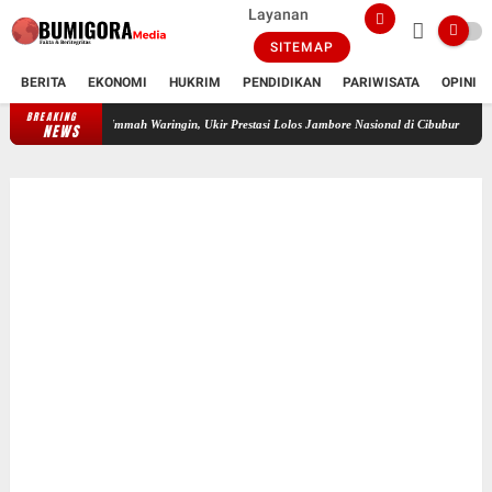
Layanan
SITEMAP
BERITA
EKONOMI
HUKRIM
PENDIDIKAN
PARIWISATA
OPINI
BREAKING
Febry Yanthi Mustika Sari, Santriwati SMP Islam Daulatul Ummah Waringin, 
NEWS