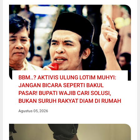
BBM..? AKTIVIS ULUNG LOTIM MUHYI:
JANGAN BICARA SEPERTI BAKUL
PASAR! BUPATI WAJIB CARI SOLUSI,
BUKAN SURUH RAKYAT DIAM DI RUMAH
Agustus 05, 2026