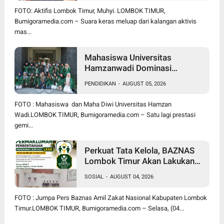
BUKAN SURUH RAKYAT DIAM
FOTO: Aktifis Lombok Timur, Muhyi. LOMBOK TIMUR,
DI RUMAH
Bumigoramedia.com – Suara keras meluap dari kalangan aktivis
mas...
Mahasiswa Universitas
Hamzanwadi Dominasi
PEKSIMIDA NTB 2026, Siap
PENDIDIKAN
-
AUGUST 05, 2026
Harumkan NTB di Tingkat
Nasional
FOTO : Mahasiswa dan Maha Diwi Universitas Hamzan
Wadi.LOMBOK TIMUR, Bumigoramedia.com – Satu lagi prestasi
gemi...
Perkuat Tata Kelola, BAZNAS
Lombok Timur Akan Lakukan
Verifikasi dan Validasi Seluruh
SOSIAL
-
AUGUST 04, 2026
Lembaga Kesejahteraan Sosial
Anak
FOTO : Jumpa Pers Baznas Amil Zakat Nasional Kabupaten Lombok
Timur.LOMBOK TIMUR, Bumigoramedia.com – Selasa, (04...