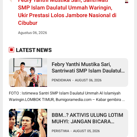
SMP Islam Daulatul Ummah Waringin,
Ukir Prestasi Lolos Jambore Nasional di
Cibubur
Agustus 06, 2026
LATEST NEWS
Febry Yanthi Mustika Sari,
Santriwati SMP Islam Daulatul
Ummah Waringin, Ukir Prestasi
PENDIDIKAN
-
AUGUST 06, 2026
Lolos Jambore Nasional di
Cibubur
FOTO : Istimewa Santri SMP Islam Daulatul Ummah Al Islamiyah
Waringin.LOMBOK TIMUR, Bumigoramedia.com – Kabar gembira ...
BBM..? AKTIVIS ULUNG LOTIM
MUHYI: JANGAN BICARA
SEPERTI BAKUL PASAR!
PERISTIWA
-
AUGUST 05, 2026
BUPATI WAJIB CARI SOLUSI,