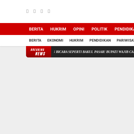
BERITA
HUKRIM
OPINI
POLITIK
PENDIDIK
BERITA
EKONOMI
HUKRIM
PENDIDIKAN
PARIWISA
BREAKING
 LOTIM MUHYI: JANGAN BICARA SEPERTI BAKUL PASAR! BUPATI WAJIB CARI SOLUS
NEWS