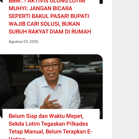
BBM..? AKTIVIS ULUNG LOTIM
MUHYI: JANGAN BICARA
SEPERTI BAKUL PASAR! BUPATI
WAJIB CARI SOLUSI, BUKAN
SURUH RAKYAT DIAM DI RUMAH
Agustus 05, 2026
Belum Siap dan Waktu Mepet,
Sekda Lotim Tegaskan Pilkades
Tetap Manual, Belum Terapkan E-