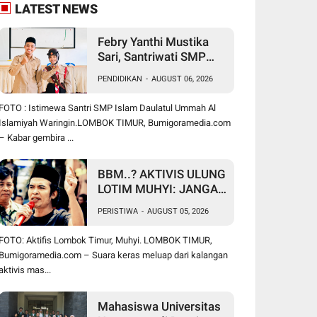
LATEST NEWS
Febry Yanthi Mustika
Sari, Santriwati SMP
Islam Daulatul Ummah
PENDIDIKAN
-
AUGUST 06, 2026
Waringin, Ukir Prestasi
Lolos Jambore
FOTO : Istimewa Santri SMP Islam Daulatul Ummah Al
Nasional di Cibubur
Islamiyah Waringin.LOMBOK TIMUR, Bumigoramedia.com
– Kabar gembira ...
BBM..? AKTIVIS ULUNG
LOTIM MUHYI: JANGAN
BICARA SEPERTI
PERISTIWA
-
AUGUST 05, 2026
BAKUL PASAR! BUPATI
WAJIB CARI SOLUSI,
FOTO: Aktifis Lombok Timur, Muhyi. LOMBOK TIMUR,
BUKAN SURUH RAKYAT
Bumigoramedia.com – Suara keras meluap dari kalangan
DIAM DI RUMAH
aktivis mas...
Mahasiswa Universitas