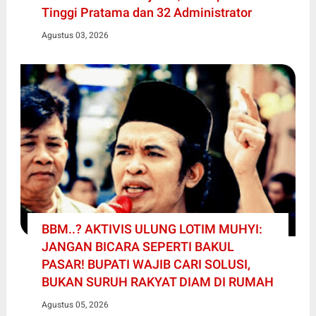
Tinggi Pratama dan 32 Administrator
Agustus 03, 2026
BBM..? AKTIVIS ULUNG LOTIM MUHYI:
JANGAN BICARA SEPERTI BAKUL
PASAR! BUPATI WAJIB CARI SOLUSI,
BUKAN SURUH RAKYAT DIAM DI RUMAH
Agustus 05, 2026