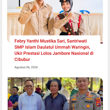
Febry Yanthi Mustika Sari, Santriwati
SMP Islam Daulatul Ummah Waringin,
Ukir Prestasi Lolos Jambore Nasional di
Cibubur
Agustus 06, 2026