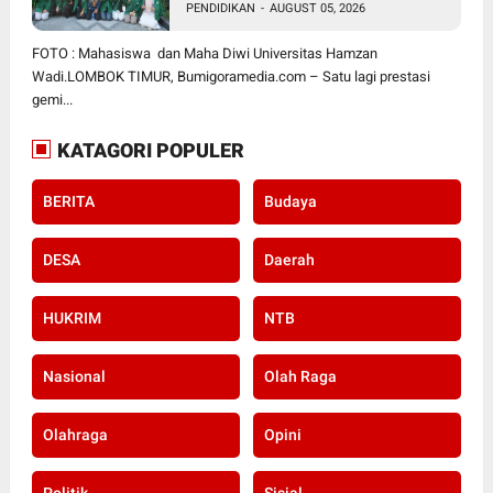
PENDIDIKAN
-
AUGUST 05, 2026
Harumkan NTB di Tingkat
Nasional
FOTO : Mahasiswa dan Maha Diwi Universitas Hamzan
Wadi.LOMBOK TIMUR, Bumigoramedia.com – Satu lagi prestasi
gemi...
KATAGORI POPULER
BERITA
Budaya
DESA
Daerah
HUKRIM
NTB
Nasional
Olah Raga
Olahraga
Opini