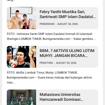
Febry Yanthi Mustika Sari,
Santriwati SMP Islam Daulatul
Ummah Waringin, Ukir Prestasi
PENDIDIKAN
-
AUGUST 06, 2026
Lolos Jambore Nasional di
Cibubur
FOTO : Istimewa Santri SMP Islam Daulatul Ummah Al Islamiyah
Waringin.LOMBOK TIMUR, Bumigoramedia.com – Kabar gembira ...
BBM..? AKTIVIS ULUNG LOTIM
MUHYI: JANGAN BICARA
SEPERTI BAKUL PASAR!
PERISTIWA
-
AUGUST 05, 2026
BUPATI WAJIB CARI SOLUSI,
BUKAN SURUH RAKYAT DIAM
FOTO: Aktifis Lombok Timur, Muhyi. LOMBOK TIMUR,
DI RUMAH
Bumigoramedia.com – Suara keras meluap dari kalangan aktivis
mas...
Mahasiswa Universitas
Hamzanwadi Dominasi
PEKSIMIDA NTB 2026, Siap