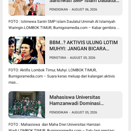
Santriwati SMP Islam Daulatul
Ummah Waringin, Ukir Prestasi
PENDIDIKAN
-
AUGUST 06, 2026
Lolos Jambore Nasional di
Cibubur
FOTO : Istimewa Santri SMP Islam Daulatul Ummah Al Islamiyah
Waringin.LOMBOK TIMUR, Bumigoramedia.com – Kabar gembira ...
BBM..? AKTIVIS ULUNG LOTIM
MUHYI: JANGAN BICARA
SEPERTI BAKUL PASAR!
PERISTIWA
-
AUGUST 05, 2026
BUPATI WAJIB CARI SOLUSI,
BUKAN SURUH RAKYAT DIAM
FOTO: Aktifis Lombok Timur, Muhyi. LOMBOK TIMUR,
DI RUMAH
Bumigoramedia.com – Suara keras meluap dari kalangan aktivis
mas...
Mahasiswa Universitas
Hamzanwadi Dominasi
PEKSIMIDA NTB 2026, Siap
PENDIDIKAN
-
AUGUST 05, 2026
Harumkan NTB di Tingkat
Nasional
FOTO : Mahasiswa dan Maha Diwi Universitas Hamzan
Wadi.LOMBOK TIMUR, Bumigoramedia.com – Satu lagi prestasi