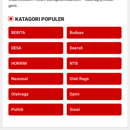
gemi...
KATAGORI POPULER
BERITA
Budaya
DESA
Daerah
HUKRIM
NTB
Nasional
Olah Raga
Olahraga
Opini
Politik
Sisial