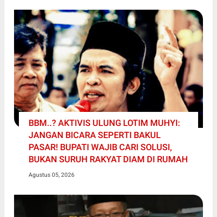
BBM..? AKTIVIS ULUNG LOTIM MUHYI:
JANGAN BICARA SEPERTI BAKUL
PASAR! BUPATI WAJIB CARI SOLUSI,
BUKAN SURUH RAKYAT DIAM DI RUMAH
Agustus 05, 2026