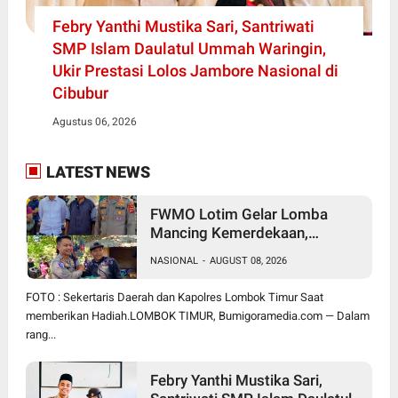
Febry Yanthi Mustika Sari, Santriwati
SMP Islam Daulatul Ummah Waringin,
Ukir Prestasi Lolos Jambore Nasional di
Cibubur
Agustus 06, 2026
LATEST NEWS
FWMO Lotim Gelar Lomba
Mancing Kemerdekaan,
Stapsus Bupati Dominasi,
NASIONAL
-
AUGUST 08, 2026
Tradisi Tahunan Pererat Sinergi
Insan Pers, Polri, dan Pemda
FOTO : Sekertaris Daerah dan Kapolres Lombok Timur Saat
memberikan Hadiah.LOMBOK TIMUR, Bumigoramedia.com — Dalam
rang...
Febry Yanthi Mustika Sari,