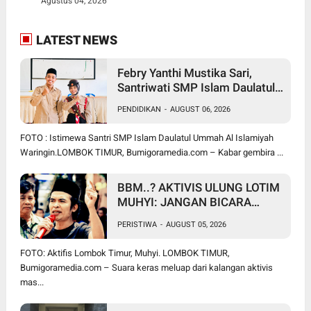
Agustus 04, 2026
LATEST NEWS
Febry Yanthi Mustika Sari,
Santriwati SMP Islam Daulatul
Ummah Waringin, Ukir Prestasi
PENDIDIKAN
-
AUGUST 06, 2026
Lolos Jambore Nasional di
Cibubur
FOTO : Istimewa Santri SMP Islam Daulatul Ummah Al Islamiyah
Waringin.LOMBOK TIMUR, Bumigoramedia.com – Kabar gembira ...
BBM..? AKTIVIS ULUNG LOTIM
MUHYI: JANGAN BICARA
SEPERTI BAKUL PASAR!
PERISTIWA
-
AUGUST 05, 2026
BUPATI WAJIB CARI SOLUSI,
BUKAN SURUH RAKYAT DIAM
FOTO: Aktifis Lombok Timur, Muhyi. LOMBOK TIMUR,
DI RUMAH
Bumigoramedia.com – Suara keras meluap dari kalangan aktivis
mas...