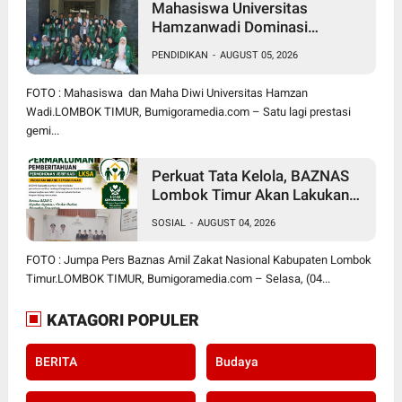
Mahasiswa Universitas
Hamzanwadi Dominasi
PEKSIMIDA NTB 2026, Siap
PENDIDIKAN
-
AUGUST 05, 2026
Harumkan NTB di Tingkat
Nasional
FOTO : Mahasiswa dan Maha Diwi Universitas Hamzan
Wadi.LOMBOK TIMUR, Bumigoramedia.com – Satu lagi prestasi
gemi...
Perkuat Tata Kelola, BAZNAS
Lombok Timur Akan Lakukan
Verifikasi dan Validasi Seluruh
SOSIAL
-
AUGUST 04, 2026
Lembaga Kesejahteraan Sosial
Anak
FOTO : Jumpa Pers Baznas Amil Zakat Nasional Kabupaten Lombok
Timur.LOMBOK TIMUR, Bumigoramedia.com – Selasa, (04...
KATAGORI POPULER
BERITA
Budaya