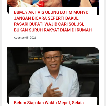
BBM..? AKTIVIS ULUNG LOTIM MUHYI:
JANGAN BICARA SEPERTI BAKUL
PASAR! BUPATI WAJIB CARI SOLUSI,
BUKAN SURUH RAKYAT DIAM DI RUMAH
Agustus 05, 2026
Belum Siap dan Waktu Mepet, Sekda