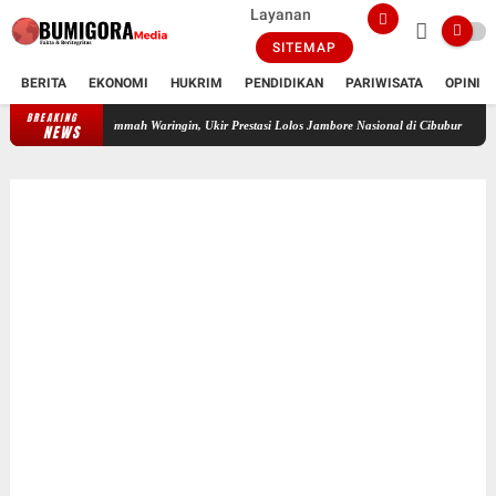
Layanan
SITEMAP
BERITA
EKONOMI
HUKRIM
PENDIDIKAN
PARIWISATA
OPINI
BREAKING
Febry Yanthi Mustika Sari, Santriwati SMP Islam Daulatul Ummah Waringin, U
NEWS