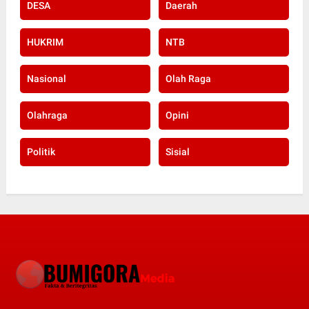
DESA
Daerah
HUKRIM
NTB
Nasional
Olah Raga
Olahraga
Opini
Politik
Sisial