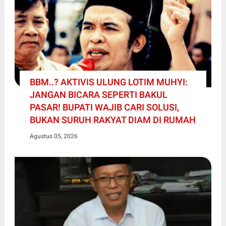
BBM..? AKTIVIS ULUNG LOTIM MUHYI:
JANGAN BICARA SEPERTI BAKUL
PASAR! BUPATI WAJIB CARI SOLUSI,
BUKAN SURUH RAKYAT DIAM DI RUMAH
Agustus 05, 2026