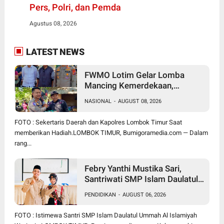
Pers, Polri, dan Pemda
Agustus 08, 2026
LATEST NEWS
FWMO Lotim Gelar Lomba
Mancing Kemerdekaan,
Stapsus Bupati Dominasi,
NASIONAL
-
AUGUST 08, 2026
Tradisi Tahunan Pererat Sinergi
Insan Pers, Polri, dan Pemda
FOTO : Sekertaris Daerah dan Kapolres Lombok Timur Saat
memberikan Hadiah.LOMBOK TIMUR, Bumigoramedia.com — Dalam
rang...
Febry Yanthi Mustika Sari,
Santriwati SMP Islam Daulatul
Ummah Waringin, Ukir Prestasi
PENDIDIKAN
-
AUGUST 06, 2026
Lolos Jambore Nasional di
Cibubur
FOTO : Istimewa Santri SMP Islam Daulatul Ummah Al Islamiyah