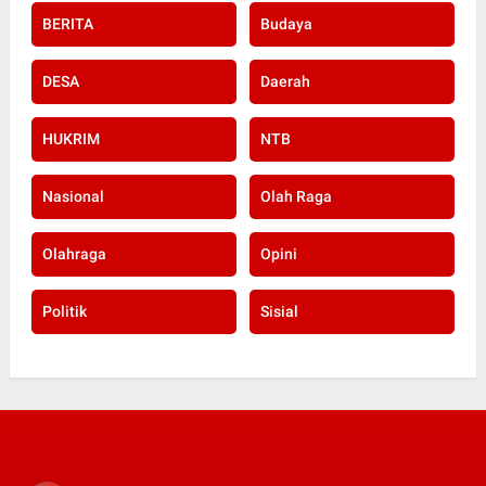
BERITA
Budaya
DESA
Daerah
HUKRIM
NTB
Nasional
Olah Raga
Olahraga
Opini
Politik
Sisial