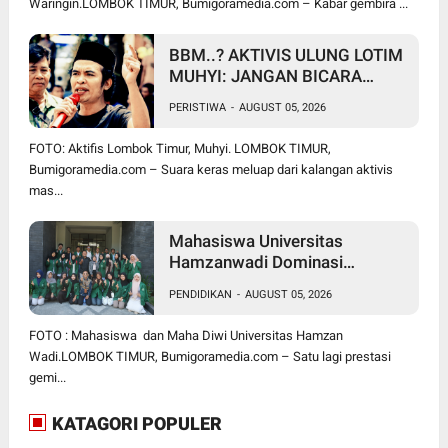
Waringin.LOMBOK TIMUR, Bumigoramedia.com – Kabar gembira ...
BBM..? AKTIVIS ULUNG LOTIM
MUHYI: JANGAN BICARA
SEPERTI BAKUL PASAR!
PERISTIWA
-
AUGUST 05, 2026
BUPATI WAJIB CARI SOLUSI,
BUKAN SURUH RAKYAT DIAM
FOTO: Aktifis Lombok Timur, Muhyi. LOMBOK TIMUR,
DI RUMAH
Bumigoramedia.com – Suara keras meluap dari kalangan aktivis
mas...
Mahasiswa Universitas
Hamzanwadi Dominasi
PEKSIMIDA NTB 2026, Siap
PENDIDIKAN
-
AUGUST 05, 2026
Harumkan NTB di Tingkat
Nasional
FOTO : Mahasiswa dan Maha Diwi Universitas Hamzan
Wadi.LOMBOK TIMUR, Bumigoramedia.com – Satu lagi prestasi
gemi...
KATAGORI POPULER