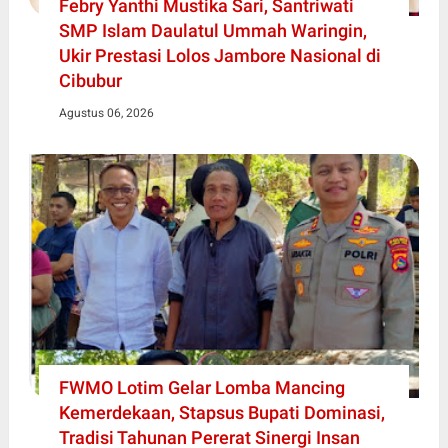
Febry Yanthi Mustika Sari, Santriwati
SMP Islam Daulatul Ummah Waringin,
Ukir Prestasi Lolos Jambore Nasional di
Cibubur
Agustus 06, 2026
FWMO Lotim Gelar Lomba Mancing
Kemerdekaan, Stapsus Bupati Dominasi,
Tradisi Tahunan Pererat Sinergi Insan