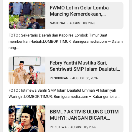
FWMO Lotim Gelar Lomba
Mancing Kemerdekaan,
Stapsus Bupati Dominasi,
NASIONAL
-
AUGUST 08, 2026
Tradisi Tahunan Pererat Sinergi
Insan Pers, Polri, dan Pemda
FOTO : Sekertaris Daerah dan Kapolres Lombok Timur Saat
memberikan Hadiah.LOMBOK TIMUR, Bumigoramedia.com — Dalam
rang...
Febry Yanthi Mustika Sari,
Santriwati SMP Islam Daulatul
Ummah Waringin, Ukir Prestasi
PENDIDIKAN
-
AUGUST 06, 2026
Lolos Jambore Nasional di
Cibubur
FOTO : Istimewa Santri SMP Islam Daulatul Ummah Al Islamiyah
Waringin.LOMBOK TIMUR, Bumigoramedia.com – Kabar gembira ...
BBM..? AKTIVIS ULUNG LOTIM
MUHYI: JANGAN BICARA
SEPERTI BAKUL PASAR!
PERISTIWA
-
AUGUST 05, 2026
BUPATI WAJIB CARI SOLUSI,