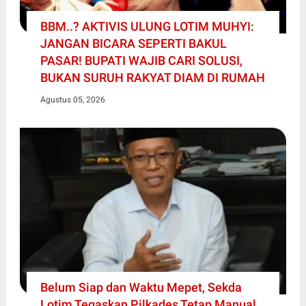
BBM..? AKTIVIS ULUNG LOTIM MUHYI:
JANGAN BICARA SEPERTI BAKUL
PASAR! BUPATI WAJIB CARI SOLUSI,
BUKAN SURUH RAKYAT DIAM DI RUMAH
Agustus 05, 2026
Belum Siap dan Waktu Mepet, Sekda
Lotim Tegaskan Pilkades Tetap Manual,