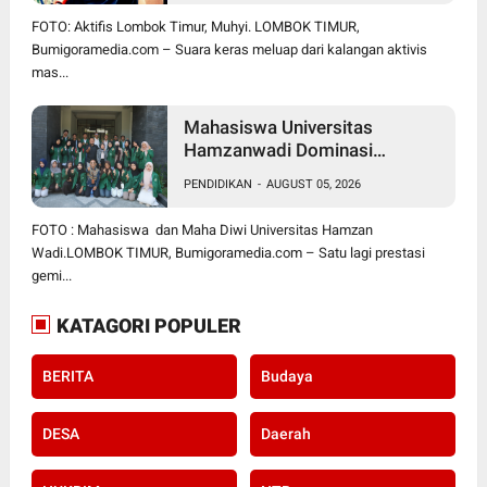
BUKAN SURUH RAKYAT DIAM
FOTO: Aktifis Lombok Timur, Muhyi. LOMBOK TIMUR,
DI RUMAH
Bumigoramedia.com – Suara keras meluap dari kalangan aktivis
mas...
Mahasiswa Universitas
Hamzanwadi Dominasi
PEKSIMIDA NTB 2026, Siap
PENDIDIKAN
-
AUGUST 05, 2026
Harumkan NTB di Tingkat
Nasional
FOTO : Mahasiswa dan Maha Diwi Universitas Hamzan
Wadi.LOMBOK TIMUR, Bumigoramedia.com – Satu lagi prestasi
gemi...
KATAGORI POPULER
BERITA
Budaya
DESA
Daerah