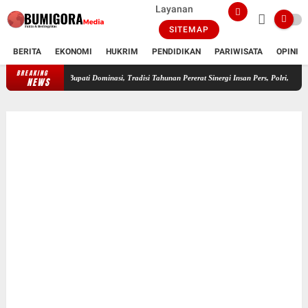
Layanan
SITEMAP
BERITA
EKONOMI
HUKRIM
PENDIDIKAN
PARIWISATA
OPINI
BREAKING
FWMO Lotim Gelar Lomba Mancing Kemerdekaan, Stapsus Bupati Dominasi, Trad
NEWS