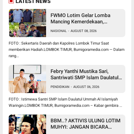
LATEST NEWS
FWMO Lotim Gelar Lomba
Mancing Kemerdekaan,
Stapsus Bupati Dominasi,
NASIONAL
-
AUGUST 08, 2026
Tradisi Tahunan Pererat Sinergi
Insan Pers, Polri, dan Pemda
FOTO : Sekertaris Daerah dan Kapolres Lombok Timur Saat
memberikan Hadiah.LOMBOK TIMUR, Bumigoramedia.com — Dalam
rang...
Febry Yanthi Mustika Sari,
Santriwati SMP Islam Daulatul
Ummah Waringin, Ukir Prestasi
PENDIDIKAN
-
AUGUST 06, 2026
Lolos Jambore Nasional di
Cibubur
FOTO : Istimewa Santri SMP Islam Daulatul Ummah Al Islamiyah
Waringin.LOMBOK TIMUR, Bumigoramedia.com – Kabar gembira ...
BBM..? AKTIVIS ULUNG LOTIM
MUHYI: JANGAN BICARA
SEPERTI BAKUL PASAR!