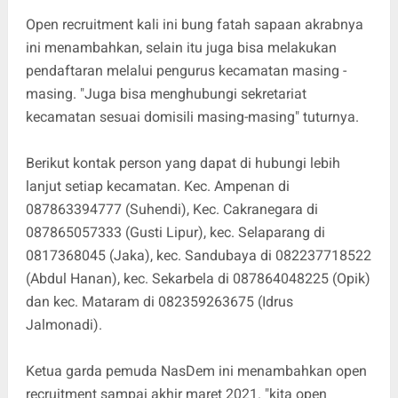
Open recruitment kali ini bung fatah sapaan akrabnya
ini menambahkan, selain itu juga bisa melakukan
pendaftaran melalui pengurus kecamatan masing -
masing. "Juga bisa menghubungi sekretariat
kecamatan sesuai domisili masing-masing" tuturnya.
Berikut kontak person yang dapat di hubungi lebih
lanjut setiap kecamatan. Kec. Ampenan di
087863394777 (Suhendi), Kec. Cakranegara di
087865057333 (Gusti Lipur), kec. Selaparang di
0817368045 (Jaka), kec. Sandubaya di 082237718522
(Abdul Hanan), kec. Sekarbela di 087864048225 (Opik)
dan kec. Mataram di 082359263675 (Idrus
Jalmonadi).
Ketua garda pemuda NasDem ini menambahkan open
recruitment sampai akhir maret 2021. "kita open