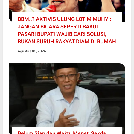
BBM..? AKTIVIS ULUNG LOTIM MUHYI:
JANGAN BICARA SEPERTI BAKUL
PASAR! BUPATI WAJIB CARI SOLUSI,
BUKAN SURUH RAKYAT DIAM DI RUMAH
Agustus 05, 2026
Belum Siap dan Waktu Mepet, Sekda