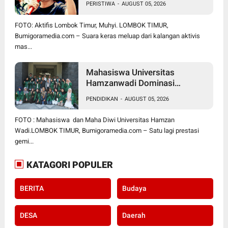
PERISTIWA
-
AUGUST 05, 2026
BUPATI WAJIB CARI SOLUSI,
BUKAN SURUH RAKYAT DIAM
FOTO: Aktifis Lombok Timur, Muhyi. LOMBOK TIMUR,
DI RUMAH
Bumigoramedia.com – Suara keras meluap dari kalangan aktivis
mas...
Mahasiswa Universitas
Hamzanwadi Dominasi
PEKSIMIDA NTB 2026, Siap
PENDIDIKAN
-
AUGUST 05, 2026
Harumkan NTB di Tingkat
Nasional
FOTO : Mahasiswa dan Maha Diwi Universitas Hamzan
Wadi.LOMBOK TIMUR, Bumigoramedia.com – Satu lagi prestasi
gemi...
KATAGORI POPULER
BERITA
Budaya
DESA
Daerah