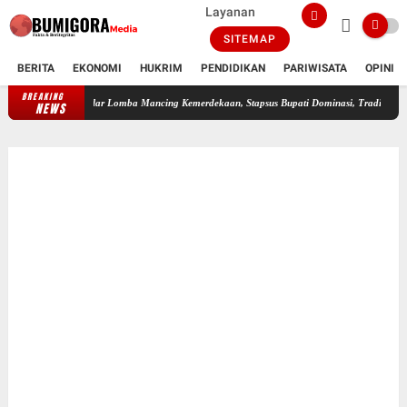
Layanan
SITEMAP
BERITA
EKONOMI
HUKRIM
PENDIDIKAN
PARIWISATA
OPINI
BREAKING
otim Gelar Lomba Mancing Kemerdekaan, Stapsus Bupati Dominasi, Tradisi Tahunan Pererat 
NEWS