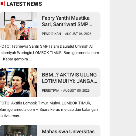
LATEST NEWS
Febry Yanthi Mustika
Sari, Santriwati SMP
Islam Daulatul Ummah
PENDIDIKAN
-
AUGUST 06, 2026
Waringin, Ukir Prestasi
Lolos Jambore
FOTO : Istimewa Santri SMP Islam Daulatul Ummah Al
Nasional di Cibubur
Islamiyah Waringin.LOMBOK TIMUR, Bumigoramedia.com
– Kabar gembira ...
BBM..? AKTIVIS ULUNG
LOTIM MUHYI: JANGAN
BICARA SEPERTI
PERISTIWA
-
AUGUST 05, 2026
BAKUL PASAR! BUPATI
WAJIB CARI SOLUSI,
FOTO: Aktifis Lombok Timur, Muhyi. LOMBOK TIMUR,
BUKAN SURUH RAKYAT
Bumigoramedia.com – Suara keras meluap dari kalangan
DIAM DI RUMAH
aktivis mas...
Mahasiswa Universitas