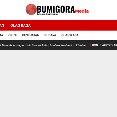
AN
OLAG RAGA
TA
OPINI
KESEHATAN
BUDAYA
OLAH RAGA
ringin, Ukir Prestasi Lolos Jambore Nasional di Cibubur
BBM..? AKTIVIS ULUNG LOT