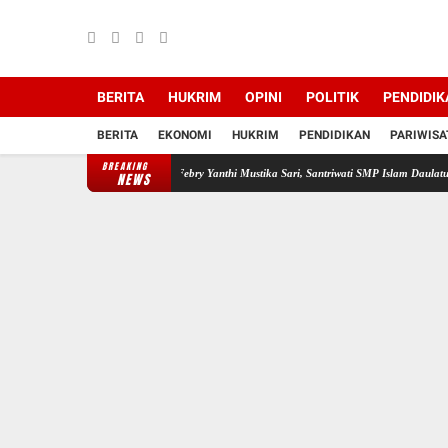
BERITA
HUKRIM
OPINI
POLITIK
PENDIDIK
BERITA
EKONOMI
HUKRIM
PENDIDIKAN
PARIWISA
BREAKING
Febry Yanthi Mustika Sari, Santriwati SMP Islam Daulatul Ummah Wa
NEWS