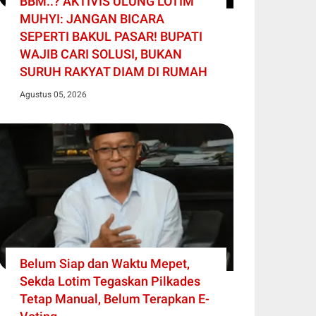
BBM..? AKTIVIS ULUNG LOTIM
MUHYI: JANGAN BICARA
SEPERTI BAKUL PASAR! BUPATI
WAJIB CARI SOLUSI, BUKAN
SURUH RAKYAT DIAM DI RUMAH
Agustus 05, 2026
Belum Siap dan Waktu Mepet,
Sekda Lotim Tegaskan Pilkades
Tetap Manual, Belum Terapkan E-