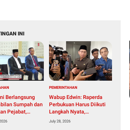
INGAN INI
AHAN
PEMERINTAHAN
ni Berlangsung
Wabup Edwin: Raperda
bilan Sumpah dan
Perbukuan Harus Diikuti
kan Pejabat,
Langkah Nyata,
 Lotim Lakukan
Perpustakaan Harus Jadi
 2026
July 28, 2026
ran Birokrasi
Rumah Literasi yang