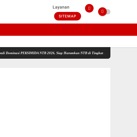
Layanan
SITEMAP
asi PEKSIMIDA NTB 2026, Siap Harumkan NTB di Tingkat Nasional
Perkuat Tata Kelol