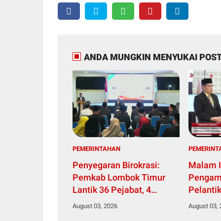
ANDA MUNGKIN MENYUKAI POST
PEMERINTAHAN
PEMERINT
Penyegaran Birokrasi:
Malam I
Pemkab Lombok Timur
Pengam
Lantik 36 Pejabat, 4
Pelanti
Pimpinan Tinggi Pratama
Pemkab
August 03, 2026
August 03,
dan 32 Administrator
Penyega