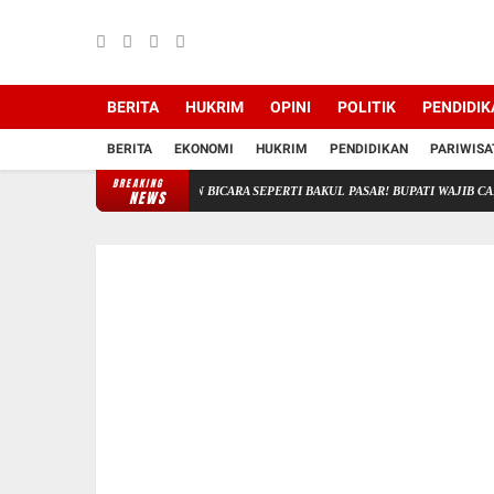
BERITA
HUKRIM
OPINI
POLITIK
PENDIDIK
BERITA
EKONOMI
HUKRIM
PENDIDIKAN
PARIWISA
BREAKING
G LOTIM MUHYI: JANGAN BICARA SEPERTI BAKUL PASAR! BUPATI WAJIB CARI SOLU
NEWS