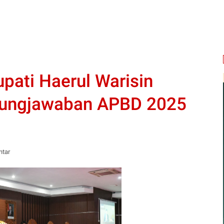
pati Haerul Warisin
gungjawaban APBD 2025
ntar