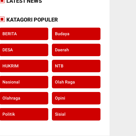
LATEST NEWS
KATAGORI POPULER
BERITA
Budaya
DESA
Daerah
HUKRIM
NTB
Nasional
Olah Raga
Olahraga
Opini
Politik
Sisial