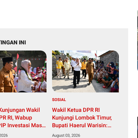
INGAN INI
SOSIAL
Kunjungan Wakil
Wakil Ketua DPR RI
PR RI, Wabup
Kunjungi Lombok Timur,
PIP Investasi Masa
Bupati Haerul Warisin:
Cegah Pernikahan
Dukungan Ini Percepat
 2026
August 03, 2026