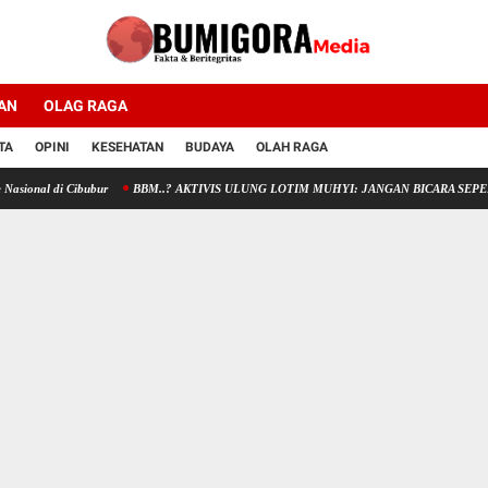
AN
OLAG RAGA
TA
OPINI
KESEHATAN
BUDAYA
OLAH RAGA
di Cibubur
BBM..? AKTIVIS ULUNG LOTIM MUHYI: JANGAN BICARA SEPERTI BAKUL