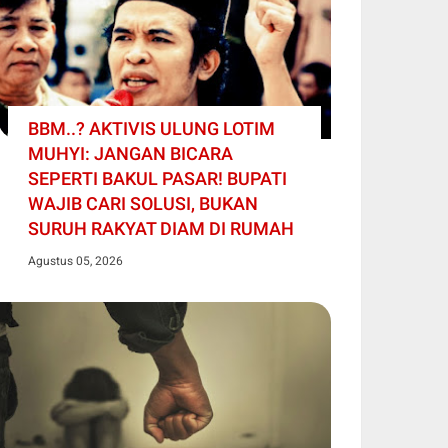
BBM..? AKTIVIS ULUNG LOTIM
MUHYI: JANGAN BICARA
SEPERTI BAKUL PASAR! BUPATI
WAJIB CARI SOLUSI, BUKAN
SURUH RAKYAT DIAM DI RUMAH
Agustus 05, 2026