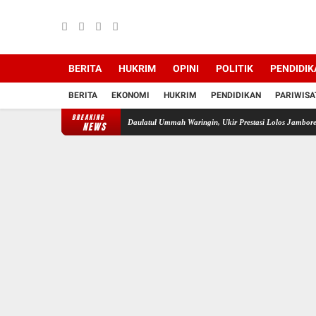
BERITA
HUKRIM
OPINI
POLITIK
PENDIDIK
BERITA
EKONOMI
HUKRIM
PENDIDIKAN
PARIWISA
BREAKING
Sari, Santriwati SMP Islam Daulatul Ummah Waringin, Ukir Prestasi Lolos Jambore Nasional 
NEWS