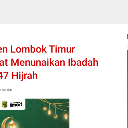
en Lombok Timur
t Menunaikan Ibadah
7 Hijrah
omentar