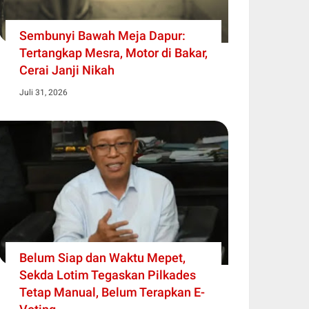
Sembunyi Bawah Meja Dapur:
Tertangkap Mesra, Motor di Bakar,
Cerai Janji Nikah
Juli 31, 2026
Belum Siap dan Waktu Mepet,
Sekda Lotim Tegaskan Pilkades
Tetap Manual, Belum Terapkan E-