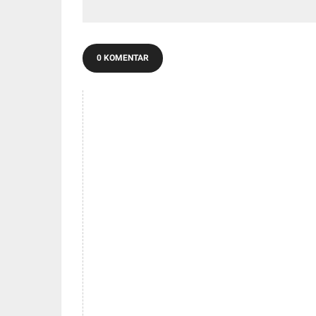
Lembaga Kesejahteraan
Dini dan
Sosial Anak
0 KOMENTAR