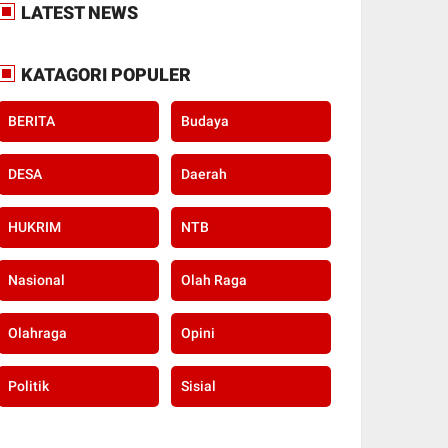
LATEST NEWS
KATAGORI POPULER
BERITA
Budaya
DESA
Daerah
HUKRIM
NTB
Nasional
Olah Raga
Olahraga
Opini
Politik
Sisial