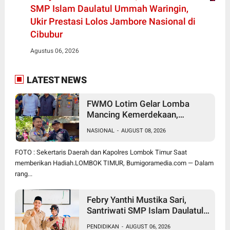
SMP Islam Daulatul Ummah Waringin,
Ukir Prestasi Lolos Jambore Nasional di
Cibubur
Agustus 06, 2026
LATEST NEWS
FWMO Lotim Gelar Lomba
Mancing Kemerdekaan,
Stapsus Bupati Dominasi,
NASIONAL
-
AUGUST 08, 2026
Tradisi Tahunan Pererat Sinergi
Insan Pers, Polri, dan Pemda
FOTO : Sekertaris Daerah dan Kapolres Lombok Timur Saat
memberikan Hadiah.LOMBOK TIMUR, Bumigoramedia.com — Dalam
rang...
Febry Yanthi Mustika Sari,
Santriwati SMP Islam Daulatul
Ummah Waringin, Ukir Prestasi
PENDIDIKAN
-
AUGUST 06, 2026