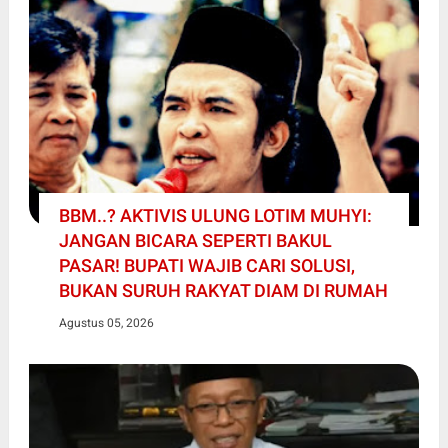
BBM..? AKTIVIS ULUNG LOTIM MUHYI:
JANGAN BICARA SEPERTI BAKUL
PASAR! BUPATI WAJIB CARI SOLUSI,
BUKAN SURUH RAKYAT DIAM DI RUMAH
Agustus 05, 2026