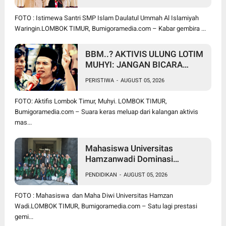
Lolos Jambore Nasional di
Cibubur
FOTO : Istimewa Santri SMP Islam Daulatul Ummah Al Islamiyah
Waringin.LOMBOK TIMUR, Bumigoramedia.com – Kabar gembira ...
BBM..? AKTIVIS ULUNG LOTIM
MUHYI: JANGAN BICARA
SEPERTI BAKUL PASAR!
PERISTIWA
-
AUGUST 05, 2026
BUPATI WAJIB CARI SOLUSI,
BUKAN SURUH RAKYAT DIAM
FOTO: Aktifis Lombok Timur, Muhyi. LOMBOK TIMUR,
DI RUMAH
Bumigoramedia.com – Suara keras meluap dari kalangan aktivis
mas...
Mahasiswa Universitas
Hamzanwadi Dominasi
PEKSIMIDA NTB 2026, Siap
PENDIDIKAN
-
AUGUST 05, 2026
Harumkan NTB di Tingkat
Nasional
FOTO : Mahasiswa dan Maha Diwi Universitas Hamzan
Wadi.LOMBOK TIMUR, Bumigoramedia.com – Satu lagi prestasi
gemi...