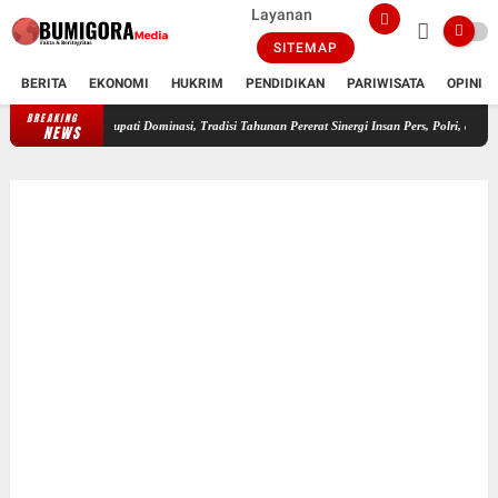
Layanan
SITEMAP
BERITA
EKONOMI
HUKRIM
PENDIDIKAN
PARIWISATA
OPINI
BREAKING
FWMO Lotim Gelar Lomba Mancing Kemerdekaan, Stapsus Bupati Dominasi, Trad
NEWS