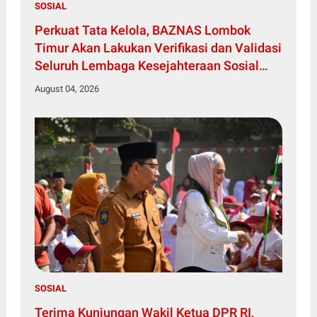
SOSIAL
Perkuat Tata Kelola, BAZNAS Lombok
Timur Akan Lakukan Verifikasi dan Validasi
Seluruh Lembaga Kesejahteraan Sosial
Anak
August 04, 2026
SOSIAL
Terima Kunjungan Wakil Ketua DPR RI,