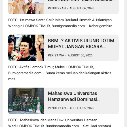
Ummah Waringin, Ukir Prestasi
PENDIDIKAN
-
AUGUST 06, 2026
Lolos Jambore Nasional di
Cibubur
FOTO : Istimewa Santri SMP Islam Daulatul Ummah Al Islamiyah
Waringin.LOMBOK TIMUR, Bumigoramedia.com – Kabar gembira ...
BBM..? AKTIVIS ULUNG LOTIM
MUHYI: JANGAN BICARA
SEPERTI BAKUL PASAR!
PERISTIWA
-
AUGUST 05, 2026
BUPATI WAJIB CARI SOLUSI,
BUKAN SURUH RAKYAT DIAM
FOTO: Aktifis Lombok Timur, Muhyi. LOMBOK TIMUR,
DI RUMAH
Bumigoramedia.com – Suara keras meluap dari kalangan aktivis
mas...
Mahasiswa Universitas
Hamzanwadi Dominasi
PEKSIMIDA NTB 2026, Siap
PENDIDIKAN
-
AUGUST 05, 2026
Harumkan NTB di Tingkat
Nasional
FOTO : Mahasiswa dan Maha Diwi Universitas Hamzan
Wadi.LOMBOK TIMUR, Bumigoramedia.com – Satu lagi prestasi