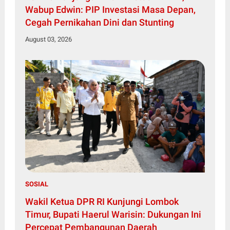
Wabup Edwin: PIP Investasi Masa Depan,
Cegah Pernikahan Dini dan Stunting
August 03, 2026
SOSIAL
Wakil Ketua DPR RI Kunjungi Lombok
Timur, Bupati Haerul Warisin: Dukungan Ini
Percepat Pembangunan Daerah