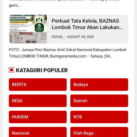
gemi...
Perkuat Tata Kelola, BAZNAS
Lombok Timur Akan Lakukan
Verifikasi dan Validasi Seluruh
SOSIAL
-
AUGUST 04, 2026
Lembaga Kesejahteraan Sosial
Anak
FOTO : Jumpa Pers Baznas Amil Zakat Nasional Kabupaten Lombok
Timur.LOMBOK TIMUR, Bumigoramedia.com – Selasa, (04...
KATAGORI POPULER
BERITA
Budaya
DESA
Daerah
HUKRIM
NTB
Nasional
Olah Raga