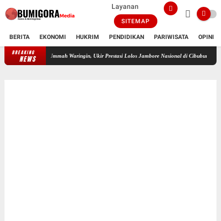
Layanan
SITEMAP
BERITA
EKONOMI
HUKRIM
PENDIDIKAN
PARIWISATA
OPINI
BREAKING
Febry Yanthi Mustika Sari, Santriwati SMP Islam Daulatul Ummah Waringin,
NEWS