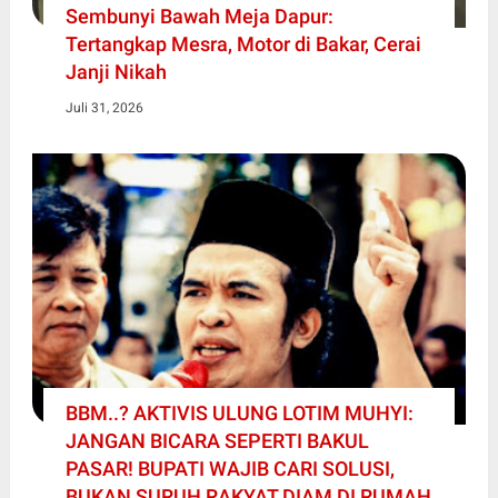
Sembunyi Bawah Meja Dapur:
Tertangkap Mesra, Motor di Bakar, Cerai
Janji Nikah
Juli 31, 2026
BBM..? AKTIVIS ULUNG LOTIM MUHYI:
JANGAN BICARA SEPERTI BAKUL
PASAR! BUPATI WAJIB CARI SOLUSI,
BUKAN SURUH RAKYAT DIAM DI RUMAH